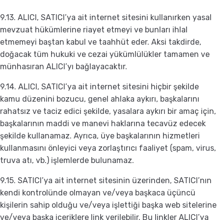
9.13. ALICI, SATICI’ya ait internet sitesini kullanırken yasal
mevzuat hükümlerine riayet etmeyi ve bunları ihlal
etmemeyi baştan kabul ve taahhüt eder. Aksi takdirde,
doğacak tüm hukuki ve cezai yükümlülükler tamamen ve
münhasıran ALICI’yı bağlayacaktır.
9.14. ALICI, SATICI’ya ait internet sitesini hiçbir şekilde
kamu düzenini bozucu, genel ahlaka aykırı, başkalarını
rahatsız ve taciz edici şekilde, yasalara aykırı bir amaç için,
başkalarının maddi ve manevi haklarına tecavüz edecek
şekilde kullanamaz. Ayrıca, üye başkalarının hizmetleri
kullanmasını önleyici veya zorlaştırıcı faaliyet (spam, virus,
truva atı, vb.) işlemlerde bulunamaz.
9.15. SATICI’ya ait internet sitesinin üzerinden, SATICI’nın
kendi kontrolünde olmayan ve/veya başkaca üçüncü
kişilerin sahip olduğu ve/veya işlettiği başka web sitelerine
ve/veya başka içeriklere link verilebilir. Bu linkler ALICI’ya