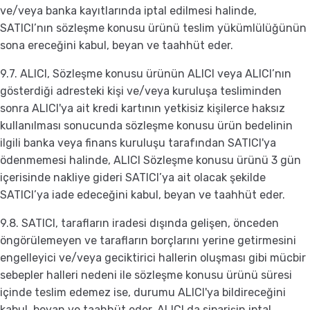
ve/veya banka kayıtlarında iptal edilmesi halinde,
SATICI’nın sözleşme konusu ürünü teslim yükümlülüğünün
sona ereceğini kabul, beyan ve taahhüt eder.
9.7. ALICI, Sözleşme konusu ürünün ALICI veya ALICI’nın
gösterdiği adresteki kişi ve/veya kuruluşa tesliminden
sonra ALICI'ya ait kredi kartının yetkisiz kişilerce haksız
kullanılması sonucunda sözleşme konusu ürün bedelinin
ilgili banka veya finans kuruluşu tarafından SATICI'ya
ödenmemesi halinde, ALICI Sözleşme konusu ürünü 3 gün
içerisinde nakliye gideri SATICI’ya ait olacak şekilde
SATICI’ya iade edeceğini kabul, beyan ve taahhüt eder.
9.8. SATICI, tarafların iradesi dışında gelişen, önceden
öngörülemeyen ve tarafların borçlarını yerine getirmesini
engelleyici ve/veya geciktirici hallerin oluşması gibi mücbir
sebepler halleri nedeni ile sözleşme konusu ürünü süresi
içinde teslim edemez ise, durumu ALICI'ya bildireceğini
kabul, beyan ve taahhüt eder. ALICI da siparişin iptal