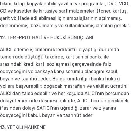
bikini, kitap, kopyalanabilir yazılım ve programlar, DVD, VCD,
CD ve kasetler ile kırtasiye sarf malzemeleri (toner, kartuş,
şerit vb.) iade edilebilmesi için ambalajlarının açılmamış,
denenmemiş, bozulmamış ve kullanılmamış olmaları gerekir.
12. TEMERRÜT HALİ VE HUKUKİ SONUÇLARI
ALICI, ödeme işlemlerini kredi kartı ile yaptığı durumda
temerrüde düştüğü takdirde, kart sahibi banka ile
arasındaki kredi kartı sözleşmesi çerçevesinde faiz
ödeyeceğini ve bankaya karşı sorumlu olacağını kabul,
beyan ve taahhüt eder. Bu durumda ilgili banka hukuki
yollara başvurabilir; doğacak masrafları ve vekâlet ücretini
ALICI’dan talep edebilir ve her koşulda ALICI’nın borcundan
dolayı temerrüde düşmesi halinde, ALICI, borcun gecikmeli
ifasından dolayı SATICI’nın uğradığı zarar ve ziyanını
ödeyeceğini kabul, beyan ve taahhüt eder
13. YETKİLİ MAHKEME