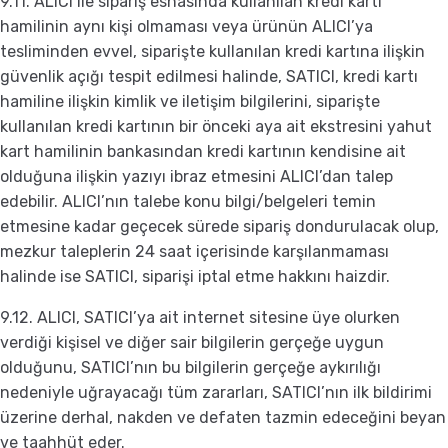
9.11. ALICI ile sipariş esnasında kullanılan kredi kartı
hamilinin aynı kişi olmaması veya ürünün ALICI’ya
tesliminden evvel, siparişte kullanılan kredi kartına ilişkin
güvenlik açığı tespit edilmesi halinde, SATICI, kredi kartı
hamiline ilişkin kimlik ve iletişim bilgilerini, siparişte
kullanılan kredi kartının bir önceki aya ait ekstresini yahut
kart hamilinin bankasından kredi kartının kendisine ait
olduğuna ilişkin yazıyı ibraz etmesini ALICI’dan talep
edebilir. ALICI’nın talebe konu bilgi/belgeleri temin
etmesine kadar geçecek sürede sipariş dondurulacak olup,
mezkur taleplerin 24 saat içerisinde karşılanmaması
halinde ise SATICI, siparişi iptal etme hakkını haizdir.
9.12. ALICI, SATICI’ya ait internet sitesine üye olurken
verdiği kişisel ve diğer sair bilgilerin gerçeğe uygun
olduğunu, SATICI’nın bu bilgilerin gerçeğe aykırılığı
nedeniyle uğrayacağı tüm zararları, SATICI’nın ilk bildirimi
üzerine derhal, nakden ve defaten tazmin edeceğini beyan
ve taahhüt eder.