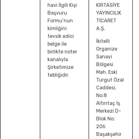
havi İlgili Kişi
KIRTASİYE
Başvuru
YAYINCILIK
Formu’nun
TİCARET
kimliğini
A.Ş.
tevsik edici
İkitelli
belge ile
Organize
birlikte noter
Sanayi
kanalıyla
Bölgesi
Şirketimize
Mah. Eski
tebliğidir.
Turgut Özal
Caddesi,
No:8
Altıntaç İş
Merkezi D-
Blok No:
206
Başakşehir