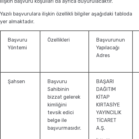
ilişkin başvuru koşulları da ayrıca duyurulacaktır.
Yazılı başvurulara ilişkin özellikli bilgiler aşağıdaki tabloda
yer almaktadır.
Başvuru
Özellikleri
Başvurunun
Yöntemi
Yapılacağı
Adres
Şahsen
Başvuru
BAŞARI
Sahibinin
DAĞITIM
bizzat gelerek
KİTAP
kimliğini
KIRTASİYE
tevsik edici
YAYINCILIK
belge ile
TİCARET
başvurmasıdır.
A.Ş.