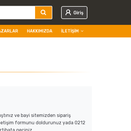
Giriş
AZARLAR
HAKKIMIZDA
İLETIŞIM
ıştınız ve bayi sitemizden sipariş
 iletişim formunu doldurunuz yada 0212
rtibata geçiniz.