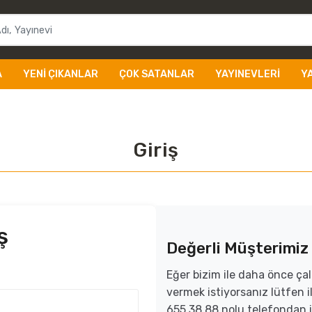
A
YENI ÇIKANLAR
ÇOK SATANLAR
YAYINEVLERI
Y
Giriş
ş
Değerli Müşterimiz
Eğer bizim ile daha önce çal
vermek istiyorsanız lütfen
655 38 88 nolu telefondan i