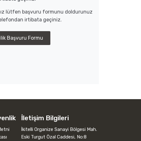
anız lütfen başvuru formunu doldurunuz
lefondan irtibata geçiniz.
ilik Başvuru Formu
venlik
İletişim Bilgileri
etni
İkitelli Organize Sanayi Bölgesi Mah.
kası
Eski Turgut Özal Caddesi, No:8