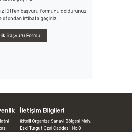
anız lütfen başvuru formunu doldurunuz
lefondan irtibata geçiniz.
ilik Başvuru Formu
venlik
İletişim Bilgileri
etni
İkitelli Organize Sanayi Bölgesi Mah.
kası
Eski Turgut Özal Caddesi, No:8